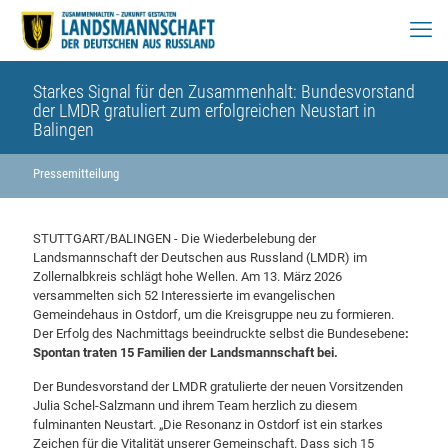
Starkes Signal für den Zusammenhalt: Bundesvorstand
der LMDR gratuliert zum erfolgreichen Neustart in
Balingen
Pressemitteilung
STUTTGART/BALINGEN - Die Wiederbelebung der
Landsmannschaft der Deutschen aus Russland (LMDR) im
Zollernalbkreis schlägt hohe Wellen. Am 13. März 2026
versammelten sich 52 Interessierte im evangelischen
Gemeindehaus in Ostdorf, um die Kreisgruppe neu zu formieren.
Der Erfolg des Nachmittags beeindruckte selbst die Bundesebene
:
Spontan traten 15 Familien der Landsmannschaft bei.
Der Bundesvorstand der LMDR gratulierte der neuen Vorsitzenden
Julia Schel-Salzmann und ihrem Team herzlich zu diesem
fulminanten Neustart. „Die Resonanz in Ostdorf ist ein starkes
Zeichen für die Vitalität unserer Gemeinschaft. Dass sich 15