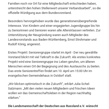
Familien noch vor Ort für eine Mitgliedschaft entschieden haben,
unterstreicht den hohen Stellenwert unserer Verbandsarbeit“, so die
offizielle Würdigung aus dem Bundesvorstand.
Besonders hervorgehoben wurde das generationenübergreifende
Interesse. Von Kindern und einer engagierten Jugendgruppe bis hin
zu Seniorinnen und Senioren waren alle Altersklassen vertreten. Zur
Unterstützung der Neugründung waren auch Mitglieder des
Landesvorstands aus Baden-Württemberg, Ernst Strohmaier und
Rudolf König, angereist.
Erstes Projekt: Seniorengruppe startet im April - Der neu gewählte
Vorstand blickt mit viel Tatkraft in die Zukunft. Als erstes konkretes
Projekt wird eine Seniorengruppe ins Leben gerufen, um älteren
Menschen einen Ort der Begegnung und des Austauschs zu bieten.
Das erste Seniorentreffen findet am 10. April um 15:00 Uhr im
evangelischen Gemeindehaus in Ostdorf statt.
„Wir blicken optimistisch in die Zukunft“, erklärt Julia Schel-
Salzmann. „Mit den vielen neuen Mitgliedern und frischen Ideen
wollen wir das Gemeinschaftsleben in der Region nachhaltig
stärken.“
Die Landsmannschaft der Deutschen aus Russland e.V. wünscht