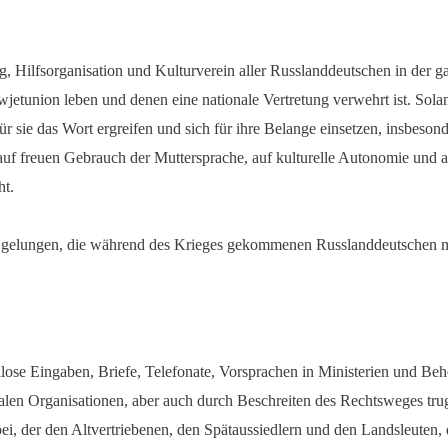
ung, Hilfsorganisation und Kulturverein aller Russlanddeutschen in der g
jetunion leben und denen eine nationale Vertretung verwehrt ist. Sola
r sie das Wort ergreifen und sich für ihre Belange einsetzen, insbesond
 auf freuen Gebrauch der Muttersprache, auf kulturelle Autonomie und 
ht.
 es gelungen, die während des Krieges gekommenen Russlanddeutschen ma
lose Eingaben, Briefe, Telefonate, Vorsprachen in Ministerien und Behö
nalen Organisationen, aber auch durch Beschreiten des Rechtsweges tru
i, der den Altvertriebenen, den Spätaussiedlern und den Landsleuten, di