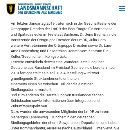
Am letzten Januartag 2019 trafen sich in der Geschäftsstelle der
Ortsgruppe Dresden der LmDR der Beauftragte für Vertriebene
und Spätaussiedler im Freistaat Sachsen, Dr. Jens Baumann, die
Vorsitzende der Ortsgruppe Dresden der LmDR, Julia Herb,
weitere Vertreterinnen der Ortsgruppe Dresden sowie Dr. Lars-
Arne Dannenberg und Dr. Matthias Donath vom Zentrum für
Kultur/Geschichte in Königsbrück.
Letztere entwickeln derzeit eine Wanderausstellung über
Deutsche aus Russland im Freistaat Sachsen, die bereits im Juni
2019 fertiggestellt sein soll. Die Ausstellung wird zwei
grundlegende Strukturelemente enthalten:
einerseits einen historischen Teil, der die einstigen
Siedlungsräume vorstellt,
und zum anderen die Darstellung von russlanddeutschen
Schicksalen sowie Informationen über Integration und
Zukunftsperspektiven.
Dazu wurden die anwesenden Mitglieder der LmDR zu ihrem
bisherigen Lebensweg – Kindheit in den deutschen
Siedlungsgebieten der ehem. Sowjetunion, Deportation und Leben
unter Kommandantur, Ausreise nach Deutschland – interviewt. Sie