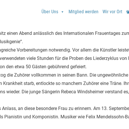
Über Uns
Mitglied werden
Wir vor Ort
itz einen Abend anlässlich des Internationalen Frauentages z
usikgenie“.
eiche Vorbereitungen notwendig. Vor allem die Künstler leistet
erwendeten viele Stunden für die Proben des Liederzyklus von
on den etwa 50 Gästen gebührend gefeiert.
 zog die Zuhörer vollkommen in seinen Bann. Die ungewöhnliche
n Krankheit starb, entlockte so manchem Zuhörer eine Träne. Ih
ens wieder. Die junge Sängerin Rebeca Windsheimer verstand es
 Anlass, an diese besondere Frau zu erinnern. Am 13. Septemb
 als Pianistin und Komponistin. Musiker wie Felix Mendelssohn-