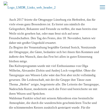
Auch 2017 feierte die Ortsgruppe Lüneburg ein Herbstfest, das für
viele etwas ganz Besonderes ist. Es bietet uns nämlich die
Gelegenheit, Bekannte und Freunde zu treffen, die man bereits eine
Weile nicht gesehen hat, oder man freut sich auf neue
Freundschaften. Den Tag des Festes, den 18. November, hatten wir
daher mit großer Ungeduld erwartet.
Zu Beginn der Veranstaltung begrüßte Gertrud Sorich, Vorsitzende
der Ortsgruppe, die Gäste, bedankte sich bei ihnen fürs Kommen und
äußerte den Wunsch, dass das Fest bei allen in guter Erinnerung
bleiben möge.
Das Kulturprogramm wurde mit viel Enthusiasmus von Olga
Wilhelm, Alexander Zlobin und Andrej Loch vorgeführt. Ohne die
Tanzgruppe aus Winsen-Luhe wäre das Fest aber nicht vollständig
gewesen. Die Leidenschaft, mit der die Gruppe ihre Tänze zum
Thema „Herbst“ zeigte, begeisterte alle. Die Leiterin der Tanzgruppe,
Nadeschda Kunst, moderierte auch die Feier und bereicherte sie mit
ihren Witzen und Sprüchen.
Waldemar Funkler schuf mit seinem Akkordeon eine besinnliche
Atmosphäre, die durch die wunderschön geschmückten Tische und
die schimmernden Kerzen zusätzlich gesteigert wurde. Für die