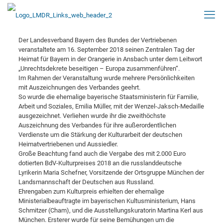
Der Landesverband Bayern des Bundes der Vertriebenen
veranstaltete am 16. September 2018 seinen Zentralen Tag der
Heimat für Bayern in der Orangerie in Ansbach unter dem Leitwort
„Unrechtsdekrete beseitigen – Europa zusammenführen“.
Im Rahmen der Veranstaltung wurde mehrere Persönlichkeiten
mit Auszeichnungen des Verbandes geehrt.
So wurde die ehemalige bayerische Staatsministerin für Familie,
Arbeit und Soziales, Emilia Müller, mit der Wenzel-Jaksch-Medaille
ausgezeichnet. Verliehen wurde ihr die zweithöchste
Auszeichnung des Verbandes für ihre außerordentlichen
Verdienste um die Stärkung der Kulturarbeit der deutschen
Heimatvertriebenen und Aussiedler.
Große Beachtung fand auch die Vergabe des mit 2.000 Euro
dotierten BdV-Kulturpreises 2018 an die russlanddeutsche
Lyrikerin Maria Schefner, Vorsitzende der Ortsgruppe München der
Landsmannschaft der Deutschen aus Russland.
Ehrengaben zum Kulturpreis erhielten der ehemalige
Ministerialbeauftragte im bayerischen Kultusministerium, Hans
Schmitzer (Cham), und die Ausstellungskuratorin Martina Kerl aus
München. Ersterer wurde für seine Bemühungen um die