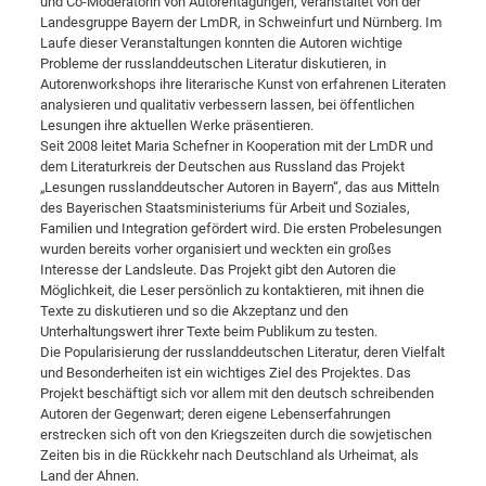
und Co-Moderatorin von Autorentagungen, veranstaltet von der
Landesgruppe Bayern der LmDR, in Schweinfurt und Nürnberg. Im
Laufe dieser Veranstaltungen konnten die Autoren wichtige
Probleme der russlanddeutschen Literatur diskutieren, in
Autorenworkshops ihre literarische Kunst von erfahrenen Literaten
analysieren und qualitativ verbessern lassen, bei öffentlichen
Lesungen ihre aktuellen Werke präsentieren.
Seit 2008 leitet Maria Schefner in Kooperation mit der LmDR und
dem Literaturkreis der Deutschen aus Russland das Projekt
„Lesungen russlanddeutscher Autoren in Bayern“, das aus Mitteln
des Bayerischen Staatsministeriums für Arbeit und Soziales,
Familien und Integration gefördert wird. Die ersten Probelesungen
wurden bereits vorher organisiert und weckten ein großes
Interesse der Landsleute. Das Projekt gibt den Autoren die
Möglichkeit, die Leser persönlich zu kontaktieren, mit ihnen die
Texte zu diskutieren und so die Akzeptanz und den
Unterhaltungswert ihrer Texte beim Publikum zu testen.
Die Popularisierung der russlanddeutschen Literatur, deren Vielfalt
und Besonderheiten ist ein wichtiges Ziel des Projektes. Das
Projekt beschäftigt sich vor allem mit den deutsch schreibenden
Autoren der Gegenwart; deren eigene Lebenserfahrungen
erstrecken sich oft von den Kriegszeiten durch die sowjetischen
Zeiten bis in die Rückkehr nach Deutschland als Urheimat, als
Land der Ahnen.