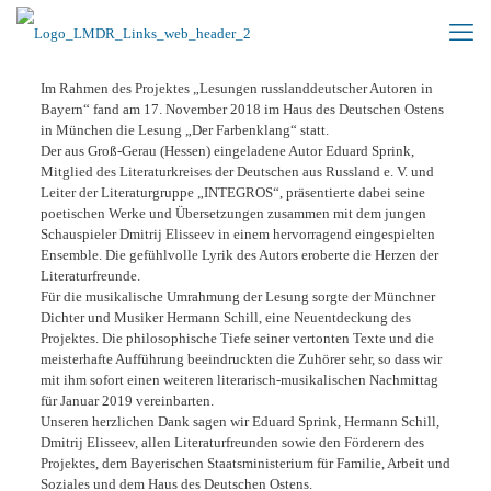
Im Rahmen des Projektes „Lesungen russlanddeutscher Autoren in
Bayern“ fand am 17. November 2018 im Haus des Deutschen Ostens
in München die Lesung „Der Farbenklang“ statt.
Der aus Groß-Gerau (Hessen) eingeladene Autor Eduard Sprink,
Mitglied des Literaturkreises der Deutschen aus Russland e. V. und
Leiter der Literaturgruppe „INTEGROS“, präsentierte dabei seine
poetischen Werke und Übersetzungen zusammen mit dem jungen
Schauspieler Dmitrij Elisseev in einem hervorragend eingespielten
Ensemble. Die gefühlvolle Lyrik des Autors eroberte die Herzen der
Literaturfreunde.
Für die musikalische Umrahmung der Lesung sorgte der Münchner
Dichter und Musiker Hermann Schill, eine Neuentdeckung des
Projektes. Die philosophische Tiefe seiner vertonten Texte und die
meisterhafte Aufführung beeindruckten die Zuhörer sehr, so dass wir
mit ihm sofort einen weiteren literarisch-musikalischen Nachmittag
für Januar 2019 vereinbarten.
Unseren herzlichen Dank sagen wir Eduard Sprink, Hermann Schill,
Dmitrij Elisseev, allen Literaturfreunden sowie den Förderern des
Projektes, dem Bayerischen Staatsministerium für Familie, Arbeit und
Soziales und dem Haus des Deutschen Ostens.