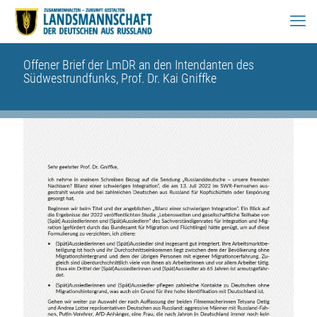
Offener Brief der LmDR an den Intendanten des
Südwestrundfunks, Prof. Dr. Kai Gniffke