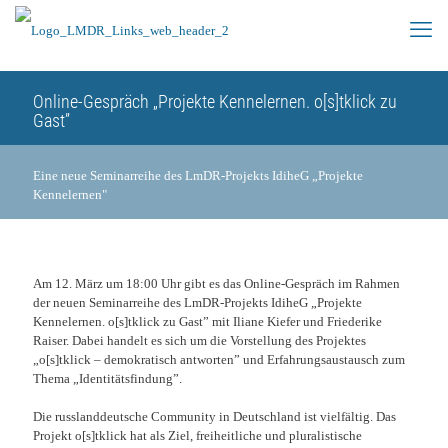
Online-Gespräch „Projekte Kennelernen. o[s]tklick zu
Gast”
Eine neue Seminarreihe des LmDR-Projekts IdiheG „Projekte
Kennelernen"
Am 12. März um 18:00 Uhr gibt es das Online-Gespräch im Rahmen
der neuen Seminarreihe des LmDR-Projekts IdiheG „Projekte
Kennelernen. o[s]tklick zu Gast” mit Iliane Kiefer und Friederike
Raiser. Dabei handelt es sich um die Vorstellung des Projektes
„o[s]tklick – demokratisch antworten” und Erfahrungsaustausch zum
Thema „Identitätsfindung”.
Die russlanddeutsche Community in Deutschland ist vielfältig. Das
Projekt o[s]tklick hat als Ziel, freiheitliche und pluralistische