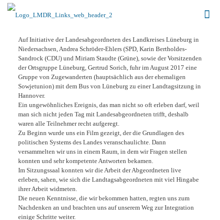
Auf Initiative der Landesabgeordneten des Landkreises Lüneburg in
Niedersachsen, Andrea Schröder-Ehlers (SPD, Karin Bertholdes-
Sandrock (CDU) und Miriam Staudte (Grüne), sowie der Vorsitzenden
der Ortsgruppe Lüneburg, Gertrud Sorich, fuhr im August 2017 eine
Gruppe von Zugewanderten (hauptsächlich aus der ehemaligen
Sowjetunion) mit dem Bus von Lüneburg zu einer Landtagsitzung in
Hannover.
Ein ungewöhnliches Ereignis, das man nicht so oft erleben darf, weil
man sich nicht jeden Tag mit Landesabgeordneten trifft, deshalb
waren alle Teilnehmer recht aufgeregt.
Zu Beginn wurde uns ein Film gezeigt, der die Grundlagen des
politischen Systems des Landes veranschaulichte. Dann
versammelten wir uns in einem Raum, in dem wir Fragen stellen
konnten und sehr kompetente Antworten bekamen.
Im Sitzungssaal konnten wir die Arbeit der Abgeordneten live
erleben, sahen, wie sich die Landtagsabgeordneten mit viel Hingabe
ihrer Arbeit widmeten.
Die neuen Kenntnisse, die wir bekommen hatten, regten uns zum
Nachdenken an und brachten uns auf unserem Weg zur Integration
einige Schritte weiter.