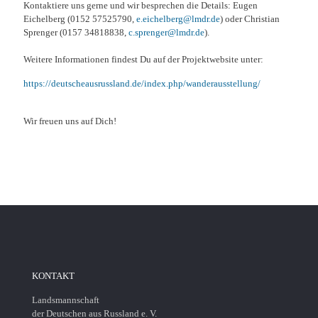
Kontaktiere uns gerne und wir besprechen die Details: Eugen
Eichelberg (0152 57525790,
e.eichelberg@lmdr.de
) oder Christian
Sprenger (0157 34818838,
c.sprenger@lmdr.de
).
Weitere Informationen findest Du auf der Projektwebsite unter:
https://deutscheausrussland.de/index.php/wanderausstellung/
Wir freuen uns auf Dich!
KONTAKT
Landsmannschaft
der Deutschen aus Russland e. V.