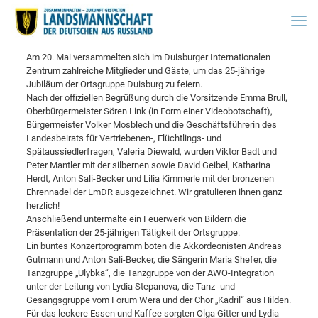
Am 20. Mai versammelten sich im Duisburger Internationalen
Zentrum zahlreiche Mitglieder und Gäste, um das 25-jährige
Jubiläum der Ortsgruppe Duisburg zu feiern.
Nach der offiziellen Begrüßung durch die Vorsitzende Emma Brull,
Oberbürgermeister Sören Link (in Form einer Videobotschaft),
Bürgermeister Volker Mosblech und die Geschäftsführerin des
Landesbeirats für Vertriebenen-, Flüchtlings- und
Spätaussiedlerfragen, Valeria Diewald, wurden Viktor Badt und
Peter Mantler mit der silbernen sowie David Geibel, Katharina
Herdt, Anton Sali-Becker und Lilia Kimmerle mit der bronzenen
Ehrennadel der LmDR ausgezeichnet. Wir gratulieren ihnen ganz
herzlich!
Anschließend untermalte ein Feuerwerk von Bildern die
Präsentation der 25-jährigen Tätigkeit der Ortsgruppe.
Ein buntes Konzertprogramm boten die Akkordeonisten Andreas
Gutmann und Anton Sali-Becker, die Sängerin Maria Shefer, die
Tanzgruppe „Ulybka“, die Tanzgruppe von der AWO-Integration
unter der Leitung von Lydia Stepanova, die Tanz- und
Gesangsgruppe vom Forum Wera und der Chor „Kadril“ aus Hilden.
Für das leckere Essen und Kaffee sorgten Olga Gitter und Lydia