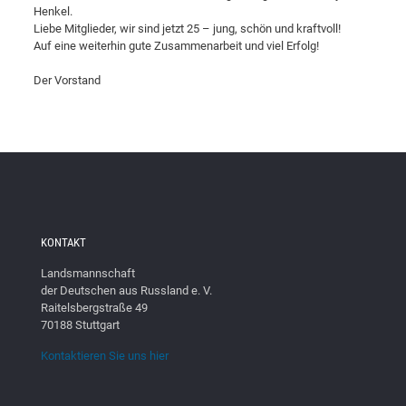
Henkel.
Liebe Mitglieder, wir sind jetzt 25 – jung, schön und kraftvoll!
Auf eine weiterhin gute Zusammenarbeit und viel Erfolg!
Der Vorstand
KONTAKT
Landsmannschaft
der Deutschen aus Russland e. V.
Raitelsbergstraße 49
70188 Stuttgart
Kontaktieren Sie uns hier