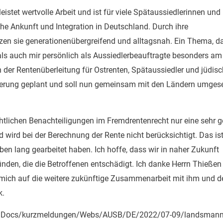
tet wertvolle Arbeit und ist für viele Spätaussiedlerinnen und
iche Ankunft und Integration in Deutschland. Durch ihre
tzen sie generationenübergreifend und alltagsnah. Ein Thema, d
s auch mir persönlich als Aussiedlerbeauftragte besonders am
in der Rentenüberleitung für Ostrenten, Spätaussiedler und jüdis
ierung geplant und soll nun gemeinsam mit den Ländern umgese
htlichen Benachteiligungen im Fremdrentenrecht nur eine sehr g
wird bei der Berechnung der Rente nicht berücksichtigt. Das ist
eben lang gearbeitet haben. Ich hoffe, dass wir in naher Zukunft
den, die die Betroffenen entschädigt. Ich danke Herrn Thießen
ich auf die weitere zukünftige Zusammenarbeit mit ihm und de
k.
aredDocs/kurzmeldungen/Webs/AUSB/DE/2022/07-09/landsmann