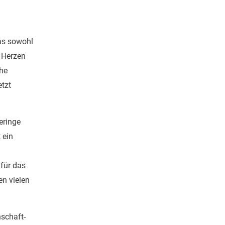
as sowohl
 Herzen
che
tzt
eringe
 ein
 für das
n vielen
schaft-