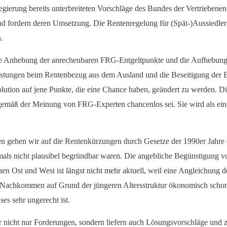
regierung bereits unterbreiteten Vorschläge des Bundes der Vertrieben
d fordern deren Umsetzung. Die Rentenregelung für (Spät-)Aussiedler
.
die Anhebung der anrechenbaren FRG-Entgeltpunkte und die Aufhebun
astungen beim Rentenbezug aus dem Ausland und die Beseitigung der B
olution auf jene Punkte, die eine Chance haben, geändert zu werden. D
gemäß der Meinung von FRG-Experten chancenlos sei. Sie wird als ei
gehen wir auf die Rentenkürzungen durch Gesetze der 1990er Jahre ein
als nicht plausibel begründbar waren. Die angebliche Begünstigung von
en Ost und West ist längst nicht mehr aktuell, weil eine Angleichung 
e Nachkommen auf Grund der jüngeren Altersstruktur ökonomisch schon 
es sehr ungerecht ist.
er nicht nur Forderungen, sondern liefern auch Lösungsvorschläge und 