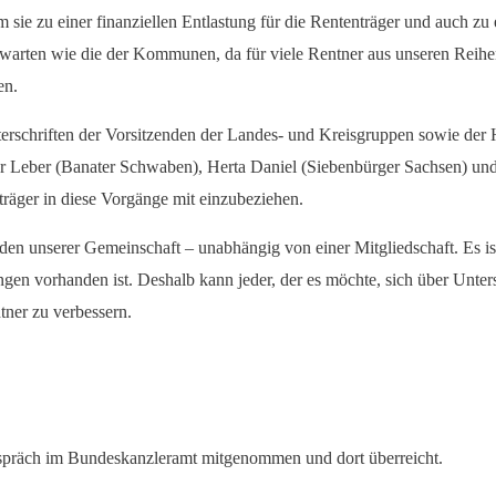
em sie zu einer finanziellen Entlastung für die Rententräger und auch 
erwarten wie die der Kommunen, da für viele Rentner aus unseren Reih
en.
 Unterschriften der Vorsitzenden der Landes- und Kreisgruppen sowie d
ar Leber (Banater Schwaben), Herta Daniel (Siebenbürger Sachsen) un
sträger in diese Vorgänge mit einzubeziehen.
eden unserer Gemeinschaft – unabhängig von einer Mitgliedschaft. Es ist
gen vorhanden ist. Deshalb kann jeder, der es möchte, sich über Untersc
tner zu verbessern.
spräch im Bundeskanzleramt mitgenommen und dort überreicht.