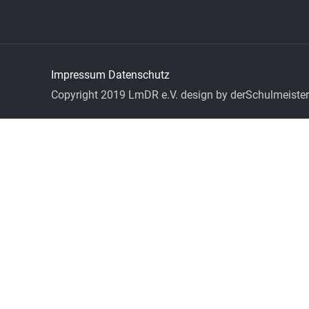
Impressum
Datenschutz
Copyright 2019 LmDR e.V. design by derSchulmeister