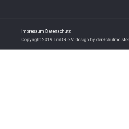
Impressum
Datenschutz
Copyright 2019 LmDR e.V. design by derSchulmeister